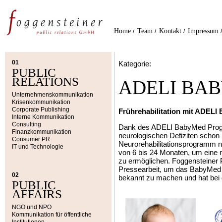
Home
Team
Kontakt
Impressum
/
/
/
01
Kategorie:
PUBLIC
RELATIONS
ADELI BA
Unternehmenskommunikation
Krisenkommunikation
Corporate Publishing
Frührehabilitation mit ADEL
Interne Kommunikation
Consulting
Dank des ADELI BabyMed Progr
Finanzkommunikation
neurologischen Defiziten schon 
Consumer PR
Neurorehabilitationsprogramm nut
IT und Technologie
von 6 bis 24 Monaten, um eine 
zu ermöglichen. Foggensteiner P
Pressearbeit, um das BabyMed P
02
bekannt zu machen und hat bei d
PUBLIC
AFFAIRS
NGO und NPO
Kommunikation für öffentliche