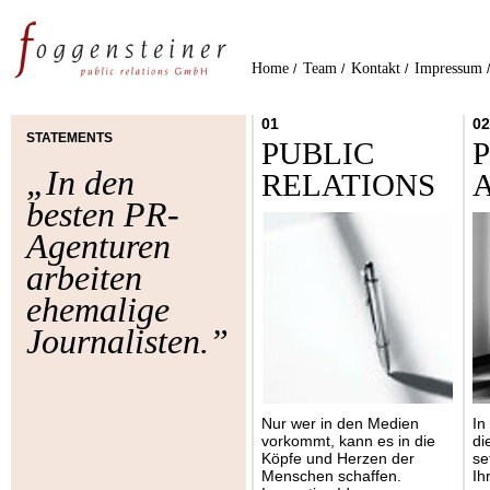
Home
Team
Kontakt
Impressum
/
/
/
01
02
STATEMENTS
PUBLIC
„In den
RELATIONS
besten PR-
Agenturen
arbeiten
ehemalige
Journalisten.”
Nur wer in den Medien
In
vorkommt, kann es in die
di
Köpfe und Herzen der
se
Menschen schaffen.
Ih