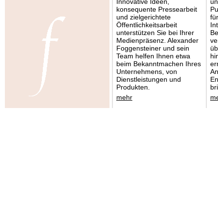
Innovative Ideen,
un
konsequente Pressearbeit
Pu
und zielgerichtete
fü
Öffentlichkeitsarbeit
In
unterstützen Sie bei Ihrer
Be
Medienpräsenz. Alexander
ve
Foggensteiner und sein
üb
Team helfen Ihnen etwa
hi
beim Bekanntmachen Ihres
er
Unternehmens, von
An
Dienstleistungen und
En
Produkten.
br
mehr
m