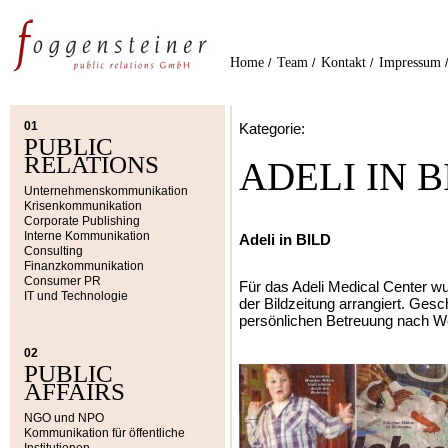
Home
Team
Kontakt
Impressum
/
/
/
01
Kategorie:
PUBLIC
RELATIONS
ADELI IN B
Unternehmenskommunikation
Krisenkommunikation
Corporate Publishing
Interne Kommunikation
Adeli in BILD
Consulting
Finanzkommunikation
Consumer PR
Für das Adeli Medical Center wu
IT und Technologie
der Bildzeitung arrangiert. Ges
persönlichen Betreuung nach We
02
PUBLIC
AFFAIRS
NGO und NPO
Kommunikation für öffentliche